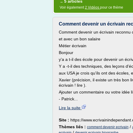
5 articles
→
Voir également
2 Vidéos
pour ce thème
Comment devenir un écrivain re
Comment devenir un écrivain reconnu 
et avec un bon salaire
Métier écrivain
Bonjour
y'a a t-il des école pour devenir un écr
Y a -t-il des techniques, des leçons d'éc
aux USA je crois qu'ils ont des écoles, 
Xavier (précision, il existe un très bon 
écrivain ! lire ).
Ajouter un commentaire ou votre idée li
- Patrick...
Lire la suite
Site :
https://www.ecrivainindependant.
Thèmes liés :
/
comment devenir ecrivain
/
ecrivain
devenir ecrivain biographe