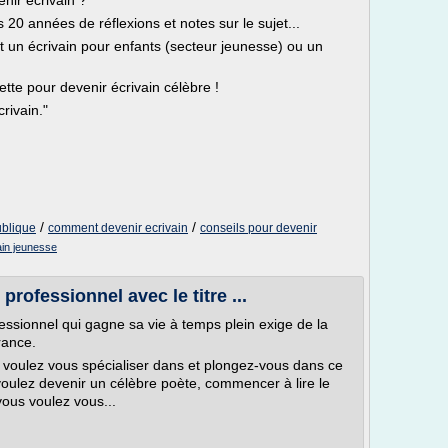
nir écrivain ?
20 années de réflexions et notes sur le sujet...
 un écrivain pour enfants (secteur jeunesse) ou un
cette pour devenir écrivain célèbre !
rivain."
/
/
ublique
comment devenir ecrivain
conseils pour devenir
ain jeunesse
rofessionnel avec le titre ...
fessionnel qui gagne sa vie à temps plein exige de la
rance.
 voulez vous spécialiser dans et plongez-vous dans ce
voulez devenir un célèbre poète, commencer à lire le
us voulez vous...