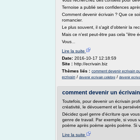
Vous recherchez des conseils pour deve
Ternoise a publié ses confidences après 
Comment devenir écrivain ? Que ce soit
romancier.
Le plus souvent, il s'agit d'obtenir la re
Mais ce n'est peut-être pas cela "être éc
Vous...
Lire la suite
Date:
2016-10-17 12:18:59
Site :
http://ecrivain.biz
Thèmes liés :
comment devenir ecrivain p
/
/
ecrivain
devenir ecrivain celebre
devenir ecriv
comment devenir un écrivain p
Toutefois, pour devenir un écrivain pro
créativité, le dévouement et la persévé
Décidez quel genre d'écriture que vous
genre de travail. Par exemple, si vous 
poème après poème après poème. Si vo
Lire la suite