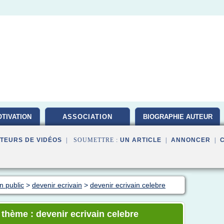
TIVATION
ASSOCIATION
BIOGRAPHIE AUTEUR
TEURS DE VIDÉOS
| SOUMETTRE :
UN ARTICLE
|
ANNONCER
|
n public
>
devenir ecrivain
>
devenir ecrivain celebre
 thème : devenir ecrivain celebre