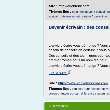
Site :
http://ouobtenir.com
Thèmes liés :
comment devenir ecrivain p
/
/
ecrivain
devenir ecri
devenir ecrivain celebre
Devenir écrivain : des conse
L'envie d'écrire vous démange ? Vous s
besoin de conseils en écriture ? Vous 
Des conseils et des techniques pour tou
premier roman sous un nom d'auteur.
L'envie d'écrire vous démange ? Vous ave
Lire la suite
Site :
https://www.ecrivonsunlivre.com
Thèmes liés :
conseils pour devenir ecriva
/
/
auteur ecrivain difference
auteur ec
celebre
5 Ressources