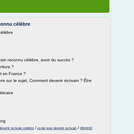
connu célèbre
célèbre
ivain reconnu célèbre, avoir du succès ?
riture ?
et en France ?
livre sur le sujet, Comment devenir écrivain ? Être
ttéraire
org
/
/
devenir
devenir ecrivain celebre
ecole pour devenir ecrivain