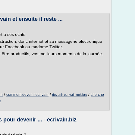
ain et ensuite il reste ...
 à ses écrits.
straction, donc internet et sa messagerie électronique
eur Facebook ou madame Twitter.
être productifs, vos meilleurs moments de la journée.
/
/
/
in
comment devenir ecrivain
cherche
devenir ecrivain celebre
m
pour devenir ... - ecrivain.biz