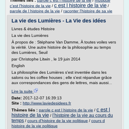
Thèmes liés :
parole c est l histoire de la vie
/
musique
c est l histoire de la vie
c'est l'histoire de la vie
/
/
parole de l histoire de la vie
/
raconter l'histoire de sa vie
La vie des Lumières - La Vie des idées
Livres & études Histoire
La vie des Lumières
À propos de : Stéphane Van Damme, À toutes voiles vers
la vérité. Une autre histoire de la philosophie au temps
des Lumières, Seuil
par Christophe Litwin , le 19 juin 2014
English
La philosophie des Lumières s'est inventée dans les
salons ou les coffee houses ; elle s'est répandue grâce
aux correspondances des gens de lettres, mais aussi...
Lire la suite
Date:
2017-12-07 16:39:13
Site :
http://www.laviedesidees.fr
c est l
Thèmes liés :
parole c est l histoire de la vie
/
histoire de la vie
l'histoire de la vie au cours du
/
temps
/
cours d'histoire de la vie politique
/
cours d
histoire de la vie politique