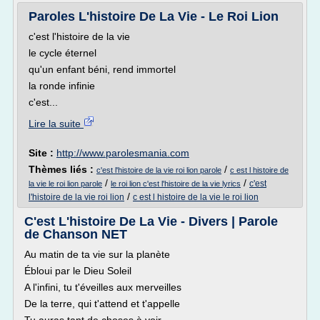
Paroles L'histoire De La Vie - Le Roi Lion
c'est l'histoire de la vie
le cycle éternel
qu'un enfant béni, rend immortel
la ronde infinie
c'est...
Lire la suite
Site :
http://www.parolesmania.com
Thèmes liés :
/
c'est l'histoire de la vie roi lion parole
c est l histoire de
/
/
c'est
la vie le roi lion parole
le roi lion c'est l'histoire de la vie lyrics
/
l'histoire de la vie roi lion
c est l histoire de la vie le roi lion
C'est L'histoire De La Vie - Divers | Parole
de Chanson NET
Au matin de ta vie sur la planète
Ébloui par le Dieu Soleil
A l'infini, tu t'éveilles aux merveilles
De la terre, qui t'attend et t'appelle