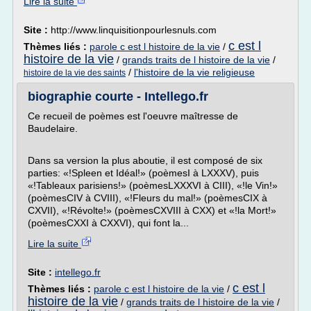
Lire la suite
Site :
http://www.linquisitionpourlesnuls.com
c est l
Thèmes liés :
parole c est l histoire de la vie
/
histoire de la vie
/
grands traits de l histoire de la vie
/
/
l'histoire de la vie religieuse
histoire de la vie des saints
biographie courte - Intellego.fr
Ce recueil de poèmes est l'oeuvre maîtresse de
Baudelaire.
Dans sa version la plus aboutie, il est composé de six
parties: «!Spleen et Idéal!» (poèmesI à LXXXV), puis
«!Tableaux parisiens!» (poèmesLXXXVI à CIII), «!le Vin!»
(poèmesCIV à CVIII), «!Fleurs du mal!» (poèmesCIX à
CXVII), «!Révolte!» (poèmesCXVIII à CXX) et «!la Mort!»
(poèmesCXXI à CXXVI), qui font la...
Lire la suite
Site :
intellego.fr
c est l
Thèmes liés :
parole c est l histoire de la vie
/
histoire de la vie
/
grands traits de l histoire de la vie
/