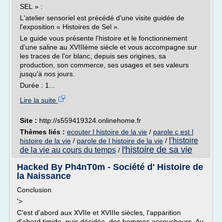
SEL » :
L'atelier sensoriel est précédé d'une visite guidée de
l'exposition « Histoires de Sel ».
Le guide vous présente l'histoire et le fonctionnement
d'une saline au XVIIIème siècle et vous accompagne sur
les traces de l'or blanc, depuis ses origines, sa
production, son commerce, ses usages et ses valeurs
jusqu'à nos jours.
Durée : 1...
Lire la suite
Site :
http://s559419324.onlinehome.fr
Thèmes liés :
ecouter l histoire de la vie
/
parole c est l
l'histoire
histoire de la vie
/
parole de l histoire de la vie
/
l'histoire de sa vie
de la vie au cours du temps
/
Hacked By Ph4nT0m - Société d' Histoire de
la Naissance
Conclusion
'>
C'est d'abord aux XVIIe et XVIIIe siècles, l'apparition
d'abord timide, puis décidée, des hommes accoucheurs. Au