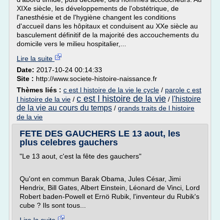
XIXe siècle, les développements de l'obstétrique, de
l'anesthésie et de l'hygiène changent les conditions
d'accueil dans les hôpitaux et conduisent au XXe siècle au
basculement définitif de la majorité des accouchements du
domicile vers le milieu hospitalier,...
Lire la suite
Date:
2017-10-24 00:14:33
Site :
http://www.societe-histoire-naissance.fr
Thèmes liés :
c est l histoire de la vie le cycle
/
parole c est
c est l histoire de la vie
l'histoire
l histoire de la vie
/
/
de la vie au cours du temps
/
grands traits de l histoire
de la vie
FETE DES GAUCHERS LE 13 aout, les
plus celebres gauchers
"Le 13 aout, c'est la fête des gauchers"
Qu'ont en commun Barak Obama, Jules César, Jimi
Hendrix, Bill Gates, Albert Einstein, Léonard de Vinci, Lord
Robert baden-Powell et Ernö Rubik, l'inventeur du Rubik's
cube ? Ils sont tous...