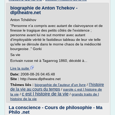
biographie de Anton Tchekov -
dlptheatre.net
Anton Tchékhov
"Personne n'a compris avec autant de clairvoyance et de
finesse le tragique des petits côtés de l'existence ;
personne avant lui ne sut montrer avec autant
d'impitoyable vérité le fastidieux tableau de leur vie telle
qu'elle se déroule dans le morne chaos de la médiocrité
bourgeoise ." Gorki
Sa vie
Ecrivain russe né à Taganrog 1860, décédé à...
Lire la suite
Date:
2008-08-26 04:45:48
Site :
http://www.dlptheatre.net
l'histoire
Thèmes liés :
biographie de l'auteur d'un livre
/
de la vie au cours du temps
/
parole c est l histoire de
c est l histoire de la vie
la vie
/
/
grands traits de l
histoire de la vie
La conscience - Cours de philosophie - Ma
Philo .net