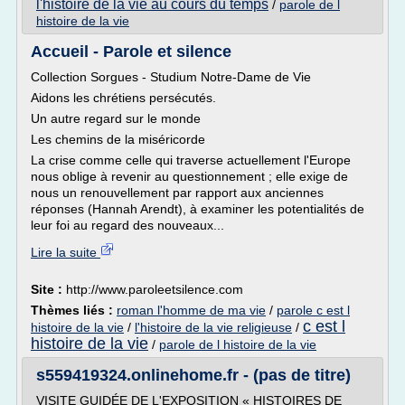
l'histoire de la vie au cours du temps
/
parole de l
histoire de la vie
Accueil - Parole et silence
Collection Sorgues - Studium Notre-Dame de Vie
Aidons les chrétiens persécutés.
Un autre regard sur le monde
Les chemins de la miséricorde
La crise comme celle qui traverse actuellement l'Europe
nous oblige à revenir au questionnement ; elle exige de
nous un renouvellement par rapport aux anciennes
réponses (Hannah Arendt), à examiner les potentialités de
leur foi au regard des nouveaux...
Lire la suite
Site :
http://www.paroleetsilence.com
Thèmes liés :
roman l'homme de ma vie
/
parole c est l
c est l
histoire de la vie
/
l'histoire de la vie religieuse
/
histoire de la vie
/
parole de l histoire de la vie
s559419324.onlinehome.fr - (pas de titre)
VISITE GUIDÉE DE L'EXPOSITION « HISTOIRES DE