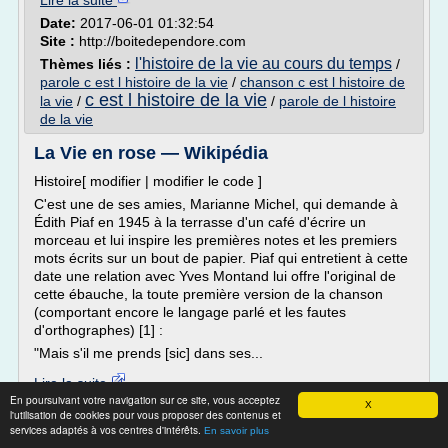
Lire la suite
Date:
2017-06-01 01:32:54
Site :
http://boitedependore.com
l'histoire de la vie au cours du temps
Thèmes liés :
/
parole c est l histoire de la vie
/
chanson c est l histoire de
c est l histoire de la vie
la vie
/
/
parole de l histoire
de la vie
La Vie en rose — Wikipédia
Histoire[ modifier | modifier le code ]
C'est une de ses amies, Marianne Michel, qui demande à
Édith Piaf en 1945 à la terrasse d'un café d'écrire un
morceau et lui inspire les premières notes et les premiers
mots écrits sur un bout de papier. Piaf qui entretient à cette
date une relation avec Yves Montand lui offre l'original de
cette ébauche, la toute première version de la chanson
(comportant encore le langage parlé et les fautes
d'orthographes) [1] :
"Mais s'il me prends [sic] dans ses...
Lire la suite
En poursuivant votre navigation sur ce site, vous acceptez
Date:
2017-10-22 10:27:18
X
l'utilisation de cookies pour vous proposer des contenus et
Site :
https://fr.wikipedia.org
services adaptés à vos centres d'intérêts.
En savoir plus
Thèmes liés :
parole c est l histoire de la vie
/
chanson c