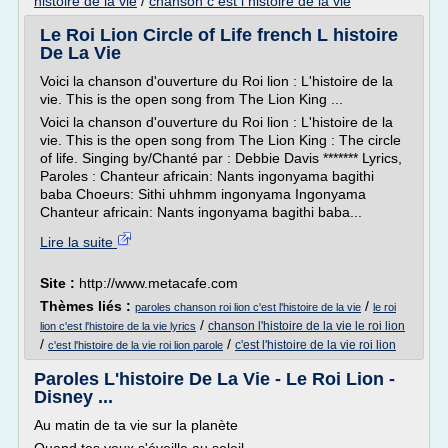
histoire de la vie
/
chanson c est l histoire de la vie
Le Roi Lion Circle of Life french L histoire
De La Vie
Voici la chanson d'ouverture du Roi lion : L'histoire de la
vie. This is the open song from The Lion King ...
Voici la chanson d'ouverture du Roi lion : L'histoire de la
vie. This is the open song from The Lion King : The circle
of life. Singing by/Chanté par : Debbie Davis ******* Lyrics,
Paroles : Chanteur africain: Nants ingonyama bagithi
baba Choeurs: Sithi uhhmm ingonyama Ingonyama
Chanteur africain: Nants ingonyama bagithi baba...
Lire la suite
Site :
http://www.metacafe.com
Thèmes liés :
/
paroles chanson roi lion c'est l'histoire de la vie
le roi
/
chanson l'histoire de la vie le roi lion
lion c'est l'histoire de la vie lyrics
/
/
c'est l'histoire de la vie roi lion
c'est l'histoire de la vie roi lion parole
Paroles L'histoire De La Vie - Le Roi Lion -
Disney ...
Au matin de ta vie sur la planète