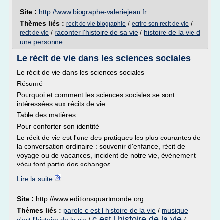
Site :
http://www.biographe-valeriejean.fr
Thèmes liés :
/
/
recit de vie biographie
ecrire son recit de vie
/
raconter l'histoire de sa vie
/
histoire de la vie d
recit de vie
une personne
Le récit de vie dans les sciences sociales
Le récit de vie dans les sciences sociales
Résumé
Pourquoi et comment les sciences sociales se sont
intéressées aux récits de vie.
Table des matières
Pour conforter son identité
Le récit de vie est l'une des pratiques les plus courantes de
la conversation ordinaire : souvenir d'enfance, récit de
voyage ou de vacances, incident de notre vie, événement
vécu font partie des échanges...
Lire la suite
Site :
http://www.editionsquartmonde.org
Thèmes liés :
parole c est l histoire de la vie
/
musique
c est l histoire de la vie
c'est l'histoire de la vie
/
/