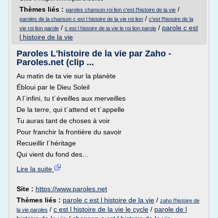
Thèmes liés :
/
paroles chanson roi lion c'est l'histoire de la vie
/
paroles de la chanson c est l histoire de la vie roi lion
c'est l'histoire de la
/
/
parole c est
vie roi lion parole
c est l histoire de la vie le roi lion parole
l histoire de la vie
Paroles L'histoire de la vie par Zaho -
Paroles.net (clip ...
Au matin de ta vie sur la planète
Ébloui par le Dieu Soleil
A l´infini, tu t´éveilles aux merveilles
De la terre, qui t´attend et t´appelle
Tu auras tant de choses à voir
Pour franchir la frontière du savoir
Recueillir l´héritage
Qui vient du fond des...
Lire la suite
Site :
https://www.paroles.net
Thèmes liés :
parole c est l histoire de la vie
/
zaho l'histoire de
/
c est l histoire de la vie le cycle
/
parole de l
la vie paroles