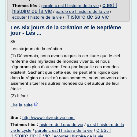
c est l
Thèmes liés :
parole c est l histoire de la vie
/
histoire de la vie
/
parole de l histoire de la vie
/
l'histoire de sa vie
ecouter l histoire de la vie
/
Les Six jours de la Création et le Septième
jour - Les ...
35
Les six jours de la création
(1) Désormais, nous avons acquis la certitude que le ciel
renferme des myriades de mondes vivants, et nous
n'ignorons plus d'où vient l'eau par laquelle ces mondes
existent. Sachant que cette eau ne peut être liquide que
dans la région du ciel où nous sommes, nous pouvons alors
aisément situer les autres mondes du ciel autour de leur
étoile.
(2) Il faut...
Lire la suite
Site :
http://www.lelivredevie.com
Thèmes liés :
histoire de l eau de vie
/
c est l histoire de la
c est l
vie le cycle
/
parole c est l histoire de la vie
/
histoire de la vie
/
ecouter l histoire de la vie