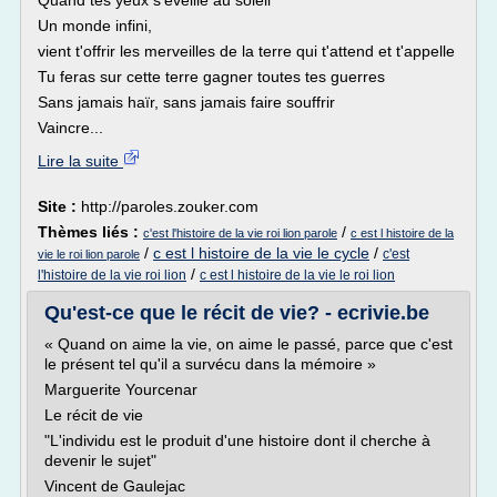
Quand tes yeux s'éveille au soleil
Un monde infini,
vient t'offrir les merveilles de la terre qui t'attend et t'appelle
Tu feras sur cette terre gagner toutes tes guerres
Sans jamais haïr, sans jamais faire souffrir
Vaincre...
Lire la suite
Site :
http://paroles.zouker.com
Thèmes liés :
/
c'est l'histoire de la vie roi lion parole
c est l histoire de la
/
c est l histoire de la vie le cycle
/
c'est
vie le roi lion parole
/
l'histoire de la vie roi lion
c est l histoire de la vie le roi lion
Qu'est-ce que le récit de vie? - ecrivie.be
« Quand on aime la vie, on aime le passé, parce que c'est
le présent tel qu'il a survécu dans la mémoire »
Marguerite Yourcenar
Le récit de vie
"L'individu est le produit d'une histoire dont il cherche à
devenir le sujet"
Vincent de Gaulejac