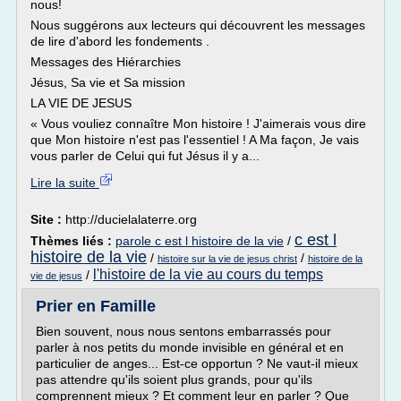
nous!
Nous suggérons aux lecteurs qui découvrent les messages
de lire d'abord les fondements .
Messages des Hiérarchies
Jésus, Sa vie et Sa mission
LA VIE DE JESUS
« Vous vouliez connaître Mon histoire ! J'aimerais vous dire
que Mon histoire n'est pas l'essentiel ! A Ma façon, Je vais
vous parler de Celui qui fut Jésus il y a...
Lire la suite
Site :
http://ducielalaterre.org
c est l
Thèmes liés :
parole c est l histoire de la vie
/
histoire de la vie
/
/
histoire sur la vie de jesus christ
histoire de la
l'histoire de la vie au cours du temps
/
vie de jesus
Prier en Famille
Bien souvent, nous nous sentons embarrassés pour
parler à nos petits du monde invisible en général et en
particulier de anges... Est-ce opportun ? Ne vaut-il mieux
pas attendre qu'ils soient plus grands, pour qu'ils
comprennent mieux ? Et comment leur en parler ? Que