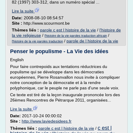
82 (1997) 303-312, dans un numéro spécial ...
Lire la suite
Date:
2008-08-10 08:54:57
Site :
http://www.scourmont.be
Thèmes liés :
parole c est l histoire de la vie
/
l'histoire de
la vie religieuse
/
/
l'histoire de la vie paroles traduction africain
/
parole de l histoire de la vie
l'histoire de la vie paroles traduction
Penser le populisme - La Vie des idées
English
Pour faire contrepoids aux tentations réductrices du
populisme qui se développe dans les démocraties
européennes, Pierre Rosanvallon nous invite à compliquer
notre conception de la démocratie et à la rendre
polyphonique, car le peuple ne parle pas d'une seule voix.
Ce texte est tiré de la leçon inaugurale prononcée lors des
26èmes Rencontres de Pétrarque 2011, organisées...
Lire la suite
Date:
2017-10-24 00:00:02
Site :
http://www.laviedesidees.fr
c est l
Thèmes liés :
parole c est l histoire de la vie
/