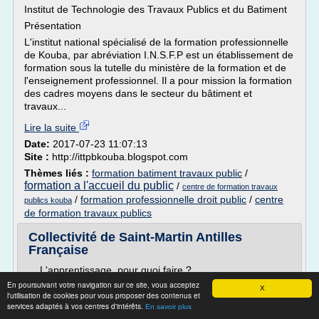
Institut de Technologie des Travaux Publics et du Batiment
Présentation
L'institut national spécialisé de la formation professionnelle
de Kouba, par abréviation I.N.S.F.P est un établissement de
formation sous la tutelle du ministère de la formation et de
l'enseignement professionnel. Il a pour mission la formation
des cadres moyens dans le secteur du bâtiment et
travaux...
Lire la suite
Date:
2017-07-23 11:07:13
Site :
http://ittpbkouba.blogspot.com
Thèmes liés :
formation batiment travaux public
/
formation a l'accueil du public
/
centre de formation travaux
/
formation professionnelle droit public
/
centre
publics kouba
de formation travaux publics
Collectivité de Saint-Martin Antilles
Française
L'apprentissage, pour quoi faire ?
En poursuivant votre navigation sur ce site, vous acceptez
Pour bénéficier:
X
l'utilisation de cookies pour vous proposer des contenus et
- d'une formation en alternance qui associe une formation
services adaptés à vos centres d'intérêts.
En savoir plus
pratique et concrète chez un employeur et des