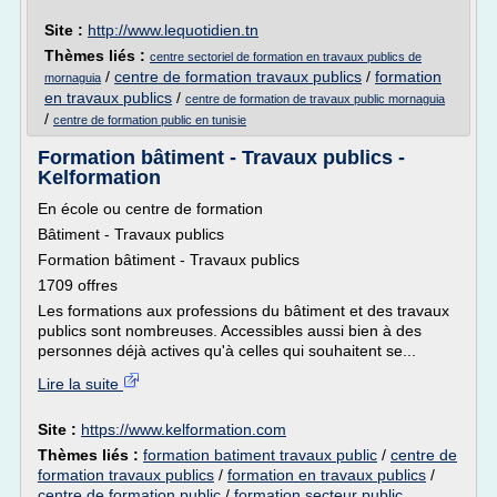
Site :
http://www.lequotidien.tn
Thèmes liés :
centre sectoriel de formation en travaux publics de
/
centre de formation travaux publics
/
formation
mornaguia
en travaux publics
/
centre de formation de travaux public mornaguia
/
centre de formation public en tunisie
Formation bâtiment - Travaux publics -
Kelformation
En école ou centre de formation
Bâtiment - Travaux publics
Formation bâtiment - Travaux publics
1709 offres
Les formations aux professions du bâtiment et des travaux
publics sont nombreuses. Accessibles aussi bien à des
personnes déjà actives qu'à celles qui souhaitent se...
Lire la suite
Site :
https://www.kelformation.com
Thèmes liés :
formation batiment travaux public
/
centre de
formation travaux publics
/
formation en travaux publics
/
centre de formation public
/
formation secteur public