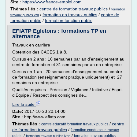
Site :
https://www.france-emploi.com
Thèmes liés :
centre de formation travaux publics
/
formation
/
formation en travaux publics
/
centre de
travaux publics vrd
formation public
/
formation fonction public
EFIATP Egletons : formations TP en
alternance
Travaux en carrière
Obtention des CACES 1 à 8.
Cursus en 2 ans : 16 semaines par an d'enseignement au
centre de formation et 31 semaines par an en entreprise.
Cursus en 1 an : 20 semaines d'enseignement au centre
de formation (enseignement pratique uniquement) et 27
semaines en entreprise.
Qualités requises : Précision / Vigilance / Initiative / Esprit
d'Équipe / Respect des consignes de...
Lire la suite
Date:
2017-10-23 20:14:00
Site :
http://www.efiatp.com
Thèmes liés :
/
centre
centre educatif formation travaux publics
de formation travaux publics
/
formation conducteur travaux
/
/
public
formation travaux publics
formation travaux publics lyon