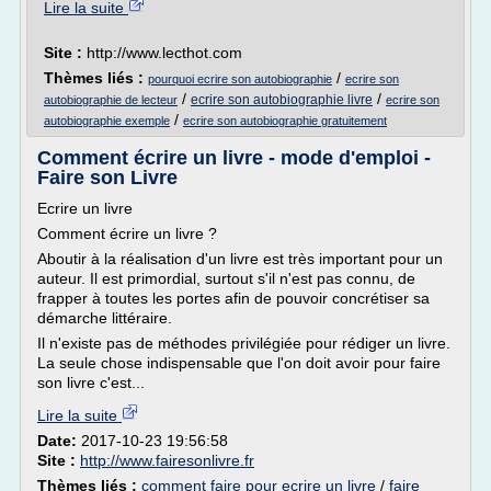
Lire la suite
Site :
http://www.lecthot.com
Thèmes liés :
/
pourquoi ecrire son autobiographie
ecrire son
/
/
ecrire son autobiographie livre
autobiographie de lecteur
ecrire son
/
autobiographie exemple
ecrire son autobiographie gratuitement
Comment écrire un livre - mode d'emploi -
Faire son Livre
Ecrire un livre
Comment écrire un livre ?
Aboutir à la réalisation d'un livre est très important pour un
auteur. Il est primordial, surtout s'il n'est pas connu, de
frapper à toutes les portes afin de pouvoir concrétiser sa
démarche littéraire.
Il n'existe pas de méthodes privilégiée pour rédiger un livre.
La seule chose indispensable que l'on doit avoir pour faire
son livre c'est...
Lire la suite
Date:
2017-10-23 19:56:58
Site :
http://www.fairesonlivre.fr
Thèmes liés :
comment faire pour ecrire un livre
/
faire