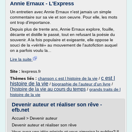
Annie Ernaux - L'Express
Un entretien avec Annie Ernaux n'est jamais un simple
commentaire sur sa vie et son oeuvre. Pour elle, les mots
ont trop d'importance.
Depuis plus de trente ans, Annie Ernaux explore, fouille,
décante et distille le passé, tout en refusant la poésie du
souvenir. A la fois populaire et exigeante, elle oppose le
souci de la «vérité» au mouvement de l'autofiction auquel
on a parfois voulu la...
Lire la suite
Site :
lexpress.fr
c est l
Thèmes liés :
chanson c est l histoire de la vie
/
histoire de la vie
/
biographie de l'auteur d'un livre
/
l'histoire de la vie au cours du temps
/
grands traits de l
histoire de la vie
Devenir auteur et réaliser son rêve -
efb.net
Accueil > Devenir auteur
Devenir auteur et réaliser son rêve
Vous avez une idée géniale et vous aimeriez la publier? Il