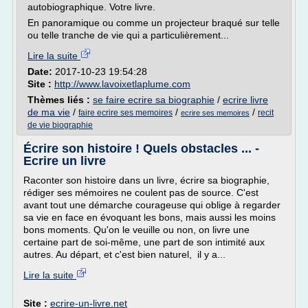
autobiographique. Votre livre.
En panoramique ou comme un projecteur braqué sur telle
ou telle tranche de vie qui a particulièrement...
Lire la suite
Date:
2017-10-23 19:54:28
Site :
http://www.lavoixetlaplume.com
Thèmes liés :
se faire ecrire sa biographie
/
ecrire livre
de ma vie
/
/
/
faire ecrire ses memoires
recit
ecrire ses memoires
de vie biographie
Écrire son histoire ! Quels obstacles ... -
Ecrire un livre
Raconter son histoire dans un livre, écrire sa biographie,
rédiger ses mémoires ne coulent pas de source. C'est
avant tout une démarche courageuse qui oblige à regarder
sa vie en face en évoquant les bons, mais aussi les moins
bons moments. Qu'on le veuille ou non, on livre une
certaine part de soi-même, une part de son intimité aux
autres. Au départ, et c'est bien naturel, il y a...
Lire la suite
Site :
ecrire-un-livre.net