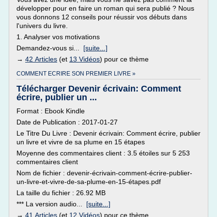
développer pour en faire un roman qui sera publié ? Nous
vous donnons 12 conseils pour réussir vos débuts dans
l'univers du livre.
1. Analyser vos motivations
Demandez-vous si...
[suite...]
→
42 Articles
(et
13 Vidéos
) pour ce thème
COMMENT ECRIRE SON PREMIER LIVRE »
Télécharger Devenir écrivain: Comment
écrire, publier un ...
Format : Ebook Kindle
Date de Publication : 2017-01-27
Le Titre Du Livre : Devenir écrivain: Comment écrire, publier
un livre et vivre de sa plume en 15 étapes
Moyenne des commentaires client : 3.5 étoiles sur 5 253
commentaires client
Nom de fichier : devenir-écrivain-comment-écrire-publier-
un-livre-et-vivre-de-sa-plume-en-15-étapes.pdf
La taille du fichier : 26.92 MB
*** La version audio...
[suite...]
→
41 Articles
(et
12 Vidéos
) pour ce thème