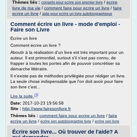
Thèmes liés :
/
ecrire
conseils pour ecrire son premier livre
livre de ma vie
/
comment faire pour ecrire un livre
/
faire
ecrire un livre
/
aide pour ecrire un livre autobiographique
Comment écrire un livre - mode d'emploi -
Faire son Livre
Ecrire un livre
Comment écrire un livre ?
Aboutir à la réalisation d'un livre est très important pour un
auteur. Il est primordial, surtout s'il n'est pas connu, de
frapper à toutes les portes afin de pouvoir concrétiser sa
démarche littéraire.
Il n'existe pas de méthodes privilégiée pour rédiger un livre.
La seule chose indispensable que l'on doit avoir pour faire
son livre c'est...
Lire la suite
Date:
2017-10-23 19:56:58
Site :
http://www.fairesonlivre.fr
Thèmes liés :
comment faire pour ecrire un livre
/
faire
ecrire un livre
/
/
ecrire son autobiographie livre
ecrire son livre
Écrire son livre... Où trouver de l'aide? A