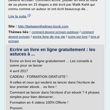
Devenir écrivain: Comment écrire, publier un livre et vivre
de sa plume en 15 étapes a été écrit par Malik Kahli qui
connu comme un auteur et ont écrit beaucoup de...
Lire la suite
Site :
http://betweenthelines-book.com
Thèmes liés :
/
comment devenir ecrivain publique
comment
/
ecrire livre de ma vie
/
/
devenir ecrivain
ecrire son livre
livre et
ecrivain
Ecrire un livre en ligne gratuitement : les
astuces à ...
Ecrire un livre en ligne gratuitement ... Les conseils à
suivre pour se lancer
4 avril 2017
CADEAU : FORMATION GRATUITE !
A celles et ceux qui veulent se lancer dans l'écriture de
leur premier ebook... ou livre !
Comment se lancer dans l'écriture d'un ebook ? 4 phases
simples pour bien démarrer...
Formation en 4 vidéos 100% Offerte !
Prenom: