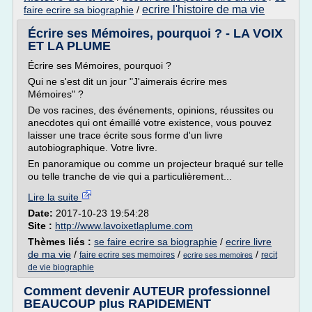
ecrire l'histoire de ma vie
faire ecrire sa biographie
/
Écrire ses Mémoires, pourquoi ? - LA VOIX
ET LA PLUME
Écrire ses Mémoires, pourquoi ?
Qui ne s'est dit un jour "J'aimerais écrire mes
Mémoires" ?
De vos racines, des événements, opinions, réussites ou
anecdotes qui ont émaillé votre existence, vous pouvez
laisser une trace écrite sous forme d'un livre
autobiographique. Votre livre.
En panoramique ou comme un projecteur braqué sur telle
ou telle tranche de vie qui a particulièrement...
Lire la suite
Date:
2017-10-23 19:54:28
Site :
http://www.lavoixetlaplume.com
Thèmes liés :
se faire ecrire sa biographie
/
ecrire livre
de ma vie
/
/
/
faire ecrire ses memoires
recit
ecrire ses memoires
de vie biographie
Comment devenir AUTEUR professionnel
BEAUCOUP plus RAPIDEMENT