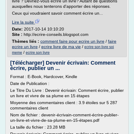
livre ? Devriez-vous écrire un livre? Autant de questions
auxquelles nous tenterons d'apporter des réponses.
Ceux qui voudraient savoir comment écrire un...
Lire la suite
Date:
2017-10-14 10:10:20
Site :
http://ecrire-conseils.blogspot.com
Thèmes liés :
comment faire pour ecrire un livre
/
faire
ecrire un livre
/
ecrire livre de ma vie
/
ecrire son livre soi
/
meme
ecrire son livre
[Télécharger] Devenir écrivain: Comment
écrire, publier un ...
Format : E-Book, Hardcover, Kindle
Date de Publication :
Le Titre Du Livre : Devenir écrivain: Comment écrire, publier
un livre et vivre de sa plume en 15 étapes
Moyenne des commentaires client : 3.9 étoiles sur 5 287
commentaires client
Nom de fichier : devenir-écrivain-comment-écrire-publier-
un-livre-et-vivre-de-sa-plume-en-15-étapes.pdf
La taille du fichier : 23.28 MB