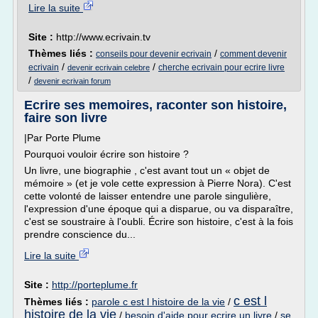
Lire la suite
Site :
http://www.ecrivain.tv
Thèmes liés :
/
conseils pour devenir ecrivain
comment devenir
/
/
ecrivain
cherche ecrivain pour ecrire livre
devenir ecrivain celebre
/
devenir ecrivain forum
Ecrire ses memoires, raconter son histoire,
faire son livre
|Par Porte Plume
Pourquoi vouloir écrire son histoire ?
Un livre, une biographie , c'est avant tout un « objet de
mémoire » (et je vole cette expression à Pierre Nora). C'est
cette volonté de laisser entendre une parole singulière,
l'expression d'une époque qui a disparue, ou va disparaître,
c'est se soustraire à l'oubli. Écrire son histoire, c'est à la fois
prendre conscience du...
Lire la suite
Site :
http://porteplume.fr
c est l
Thèmes liés :
parole c est l histoire de la vie
/
histoire de la vie
/
besoin d'aide pour ecrire un livre
/
se