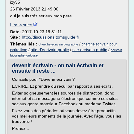
izy95
26 Février 2013 21:49:06
oui je suis trés serieux mon pere...
Lire la suite
Date:
2017-10-23 19:31:11
Site :
http://discussions.tomsguide.fr
Thèmes liés :
/
cherche ecrivain pour
cherche ecrivain biographe
/
site d'ecrivain public
/
site ecrivain public
/
ecrire livre
ecrivain
biographe toulouse
devenir écrivain - on nait écrivain et
ensuite il reste ...
Conseils pour "Devenir écrivain ?"
ECRIRE. Et prendre du recul par rapport à ses écrits.
Éviter soigneusement les sources de distraction, donc
internet et sa messagerie électronique comme ses sites
sociaux genre monsieur Facebook ou madame Twitter.
Fixez-vous des périodes où vous devez être productifs,
vos meilleurs moments de la journée. Avec l'âge, vous les
trouverez !
Prenez...