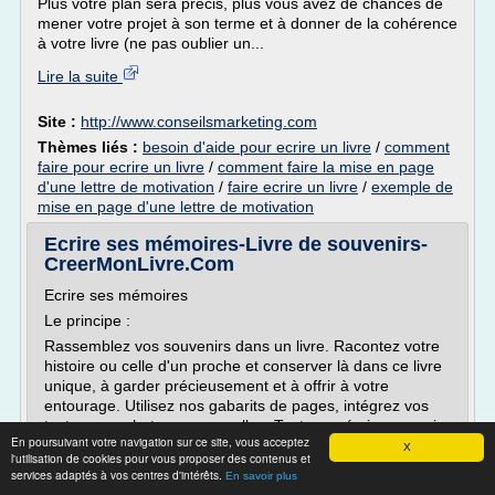
Plus votre plan sera précis, plus vous avez de chances de
mener votre projet à son terme et à donner de la cohérence
à votre livre (ne pas oublier un...
Lire la suite
Site :
http://www.conseilsmarketing.com
Thèmes liés :
besoin d'aide pour ecrire un livre
/
comment
faire pour ecrire un livre
/
comment faire la mise en page
d'une lettre de motivation
/
faire ecrire un livre
/
exemple de
mise en page d'une lettre de motivation
Ecrire ses mémoires-Livre de souvenirs-
CreerMonLivre.Com
Ecrire ses mémoires
Le principe :
Rassemblez vos souvenirs dans un livre. Racontez votre
histoire ou celle d'un proche et conserver là dans ce livre
unique, à garder précieusement et à offrir à votre
entourage. Utilisez nos gabarits de pages, intégrez vos
textes, vos photos personnelles. Tout pour écrire un vrai
En poursuivant votre navigation sur ce site, vous acceptez
livre de mémoires de famille.
X
l'utilisation de cookies pour vous proposer des contenus et
Nos conseils :
services adaptés à vos centres d'intérêts.
En savoir plus