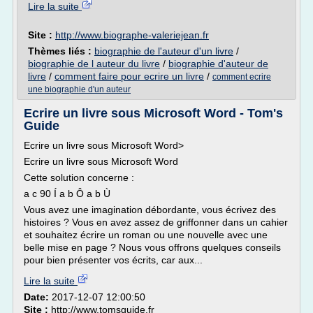
Lire la suite
Site :
http://www.biographe-valeriejean.fr
Thèmes liés :
biographie de l'auteur d'un livre
/
biographie de l auteur du livre
/
biographie d'auteur de
livre
/
comment faire pour ecrire un livre
/
comment ecrire
une biographie d'un auteur
Ecrire un livre sous Microsoft Word - Tom's
Guide
Ecrire un livre sous Microsoft Word>
Ecrire un livre sous Microsoft Word
Cette solution concerne :
a c 90 Í a b Ô a b Ù
Vous avez une imagination débordante, vous écrivez des
histoires ? Vous en avez assez de griffonner dans un cahier
et souhaitez écrire un roman ou une nouvelle avec une
belle mise en page ? Nous vous offrons quelques conseils
pour bien présenter vos écrits, car aux...
Lire la suite
Date:
2017-12-07 12:00:50
Site :
http://www.tomsguide.fr