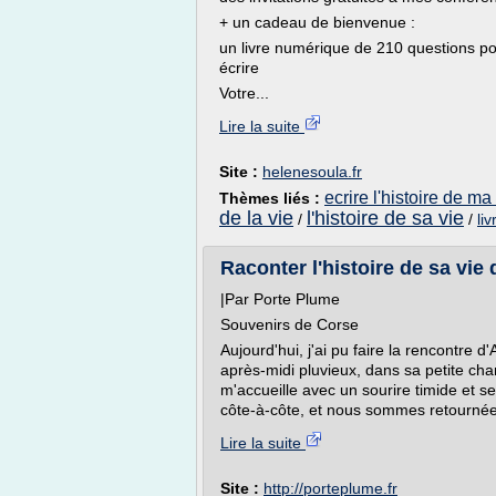
+ un cadeau de bienvenue :
un livre numérique de 210 questions po
écrire
Votre...
Lire la suite
Site :
helenesoula.fr
ecrire l'histoire de ma
Thèmes liés :
de la vie
l'histoire de sa vie
/
/
li
Raconter l'histoire de sa vie d
|Par Porte Plume
Souvenirs de Corse
Aujourd'hui, j'ai pu faire la rencontre d'
après-midi pluvieux, dans sa petite cha
m'accueille avec un sourire timide et 
côte-à-côte, et nous sommes retournées
Lire la suite
Site :
http://porteplume.fr