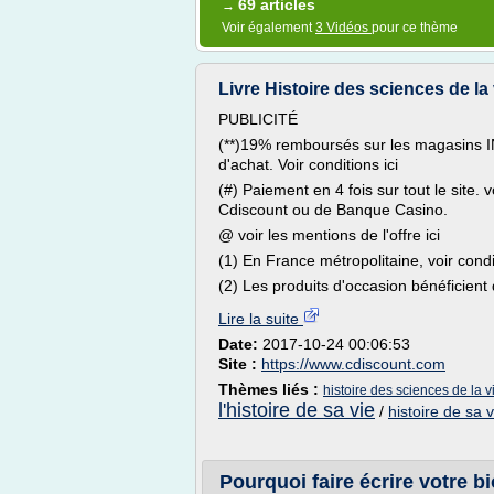
69 articles
→
Voir également
3 Vidéos
pour ce thème
Livre Histoire des sciences de la v
PUBLICITÉ
(**)19% remboursés sur les magasin
d'achat. Voir conditions ici
(#) Paiement en 4 fois sur tout le site. 
Cdiscount ou de Banque Casino.
@ voir les mentions de l'offre ici
(1) En France métropolitaine, voir condit
(2) Les produits d'occasion bénéficient 
Lire la suite
Date:
2017-10-24 00:06:53
Site :
https://www.cdiscount.com
Thèmes liés :
histoire des sciences de la v
l'histoire de sa vie
/
histoire de sa v
Pourquoi faire écrire votre b