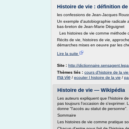
Histoire de vie : définition de 
les confessions de Jean-Jacques Rou
Un exemple d'autobiographie radicale a
bas-breton de Jean-Marie Déguignet
Les histoires de vie comme méthode 
Récits de vie, histoires de vie, approch
démarches mises en oeuvre par les che
Lire la suite
Site :
http://dictionnaire.sensagent.lepar
Thèmes liés :
cours d'histoire de la vie
ma vie
/
ecouter l histoire de la vie
/
pa
Histoire de vie — Wikipédia
Les auteurs expliquent que l'histoire de
pas toujours l'occasion de s'exprimer. L
donne "l'accès au statut de personne".
Sommaire
Les histoires de vie comme pratique soc
Chacun d'entre nous fait de l'histoire 