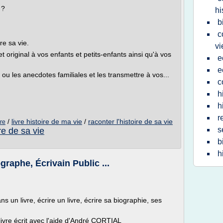
 ?
hi
b
c
re sa vie.
vi
 original à vos enfants et petits-enfants ainsi qu'à vos
e
e
e ou les anecdotes familiales et les transmettre à vos...
c
h
h
r
/
livre histoire de ma vie
/
raconter l'histoire de sa vie
vre
s
ire de sa vie
b
h
raphe, Écrivain Public ...
s un livre, écrire un livre, écrire sa biographie, ses
 livre écrit avec l'aide d'André CORTIAL