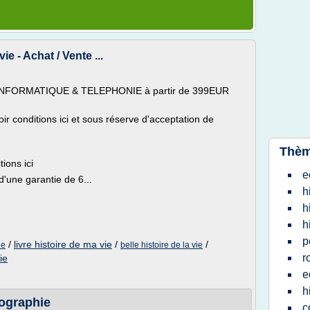
ie - Achat / Vente ...
s INFORMATIQUE & TELEPHONIE à partir de 399EUR
voir conditions ici et sous réserve d'acceptation de
Thèm
ions ici
e
d'une garantie de 6...
h
h
h
p
/
livre histoire de ma vie
/
/
ie
belle histoire de la vie
r
ie
e
h
iographie
c