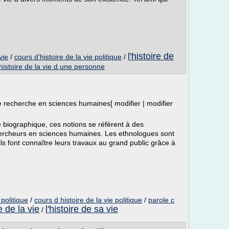
l'histoire de
vie
/
cours d'histoire de la vie politique
/
histoire de la vie d une personne
 recherche en sciences humaines[ modifier | modifier
e biographique, ces notions se réfèrent à des
ercheurs en sciences humaines. Les ethnologues sont
ils font connaître leurs travaux au grand public grâce à
 politique
/
cours d histoire de la vie politique
/
parole c
re de la vie
l'histoire de sa vie
/