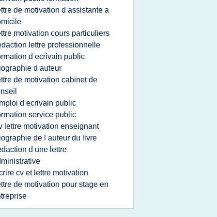
ettre de motivation d assistante a
micile
ettre motivation cours particuliers
edaction lettre professionnelle
ormation d ecrivain public
iographie d auteur
ettre de motivation cabinet de
nseil
mploi d ecrivain public
ormation service public
v lettre motivation enseignant
iographie de l auteur du livre
edaction d une lettre
ministrative
crire cv et lettre motivation
ettre de motivation pour stage en
treprise