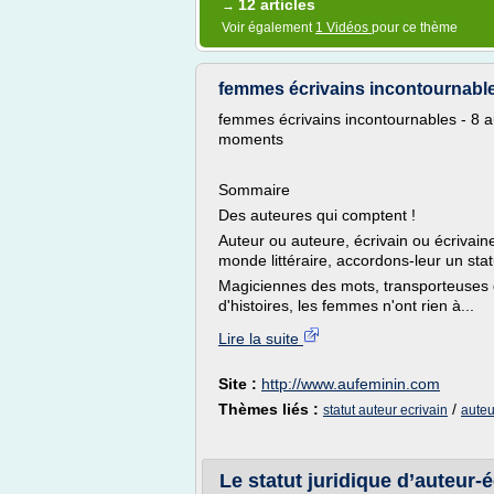
12 articles
→
Voir également
1 Vidéos
pour ce thème
femmes écrivains incontournables 
femmes écrivains incontournables - 8 a
moments
Sommaire
Des auteures qui comptent !
Auteur ou auteure, écrivain ou écrivai
monde littéraire, accordons-leur un stat
Magiciennes des mots, transporteuses 
d'histoires, les femmes n'ont rien à...
Lire la suite
Site :
http://www.aufeminin.com
Thèmes liés :
/
statut auteur ecrivain
auteu
Le statut juridique d’auteur-é