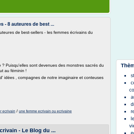
- 8 auteures de best ...
uteures de best-sellers - les femmes écrivains du
Thèm
ne ? Puisqu'elles sont devenues des monstres sacrés du
ut au féminin !
s
d' idées , compagnes de notre imaginaire et conteuses
c
c
a
d
/
r
r ecrivain
une femme ecrivain ou ecrivaine
l
vi
crivain - Le Blog du ...
e