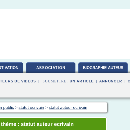
TIVATION
ASSOCIATION
BIOGRAPHIE AUTEUR
TEURS DE VIDÉOS
| SOUMETTRE :
UN ARTICLE
|
ANNONCER
|
n public
>
statut ecrivain
>
statut auteur ecrivain
 thème : statut auteur ecrivain