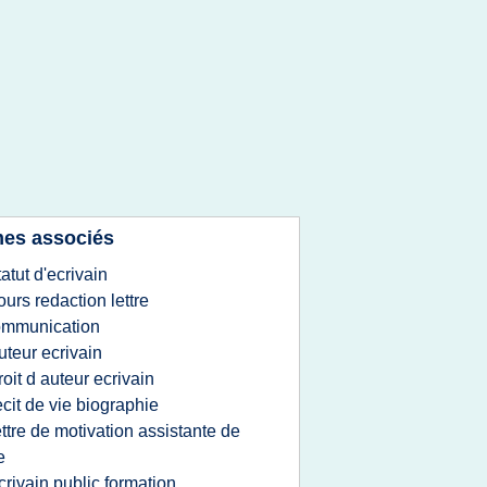
es associés
tatut d'ecrivain
ours redaction lettre
ommunication
uteur ecrivain
roit d auteur ecrivain
ecit de vie biographie
ettre de motivation assistante de
e
crivain public formation