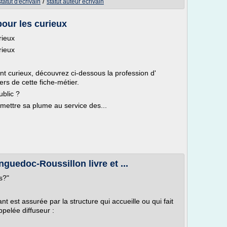
/
statut d'ecrivain
statut auteur ecrivain
pour les curieux
rieux
rieux
nt curieux, découvrez ci-dessous la profession d'
ers de cette fiche-métier.
ublic ?
à mettre sa plume au service des...
guedoc-Roussillon livre et ...
s?"
nt est assurée par la structure qui accueille ou qui fait
appelée diffuseur :