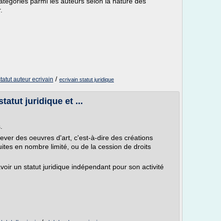
catégories parmi les auteurs selon la nature des
.
/
statut auteur ecrivain
ecrivain statut juridique
tatut juridique et ...
.
elever des oeuvres d'art, c'est-à-dire des créations
duites en nombre limité, ou de la cession de droits
voir un statut juridique indépendant pour son activité