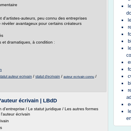
ommentaire
l
do
ut d'artistes-auteurs, peu connu des entreprises
l
 se révéler avantageux pour certains créateurs
r
f
és
b
s et dramatiques, à condition :
l
co
e
f
m
c
/
/
/
statut auteur ecrivain
statut d'ecrivain
auteur ecrivain connu
b
r
ad
l’auteur écrivain | LBdD
e
n d'entreprise / Le statut juridique / Les autres formes
l
 l'auteur écrivain
en
rivain
es